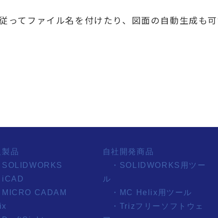
従ってファイル名を付けたり、図面の自動生成も可
扱製品
自社開発商品
SOLIDWORKS
・SOLIDWORKS用ツー
iCAD
ル
MICRO CADAM
・MC Helix用ツール
ix
・Trizフリーソフトウェ