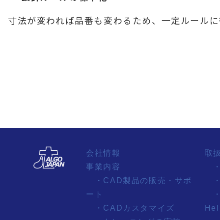
寸法が変われば品番も変わるため、一定ルールに
会社情報
取
事業内容
・
・CAD製品の販売・サポ
・
ート
・
・CADカスタマイズ
Hel