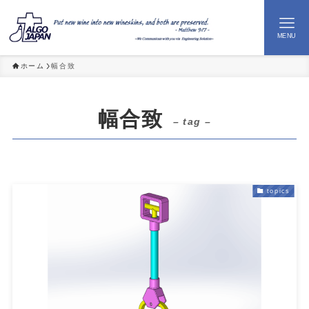
MENU
ホーム
幅合致
M
幅合致
– tag –
topics