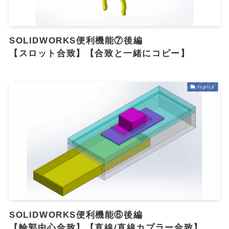
SOLIDWORKS便利機能⑦後編
【スロット合致】【合致と一緒にコピー】
topics
オ
SOLIDWORKS便利機能⑥後編
【輪郭中心合致】【直線/直線カプラー合致】