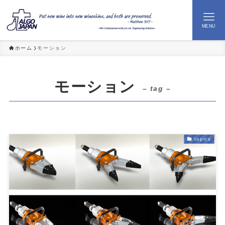
MENU
ホーム
モーション
M
モーション
– tag –
topics